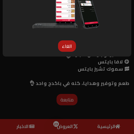
الغاء
طعم وتوفير وهدايا، كله في باكدج واحد 👌
متابعة
23
الرئيسية
العروض
الاخبار