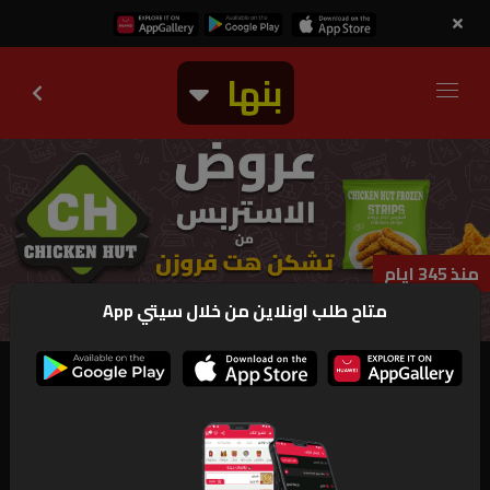
بنها
منذ 345 ايام
متاح طلب اونلاين من خلال سيتي App
منتهي
تشكن هت فروزن
عروووض من 
#تشكن_هت_فروزن