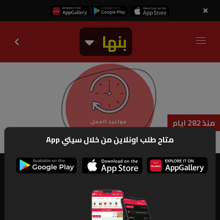
بنها
منذ 282 ايام
متاح طلب اونلاين من خلال سيتي App
متاح
سيتي اب
من الساعه 1 ظهرا ما عادا اليوم من الساعه 2 🥰 
وحتى ال ٣ صباحا