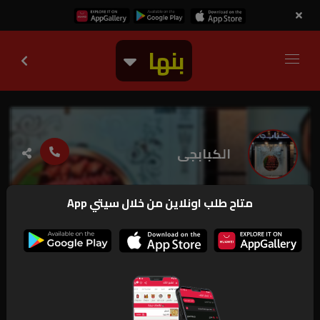
بنها
الكبابجى
متاح طلب اونلاين من خلال سيتي App
13.3k
مغلق
منيو
صور
ارقام و بيانات