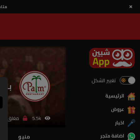
متاح
تغيير الشكل
بالم
الرئيسية
عروض
5.5k
مغلق
اخبار
اضافة متجر
منيو