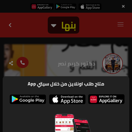
بنها
دكتور كريم نصر
متاح طلب اونلاين من خلال سيتي App
1.3k
مغلق
اطلب اونلاين
ارقام و بيانات
عروض و اخبار
الفروع