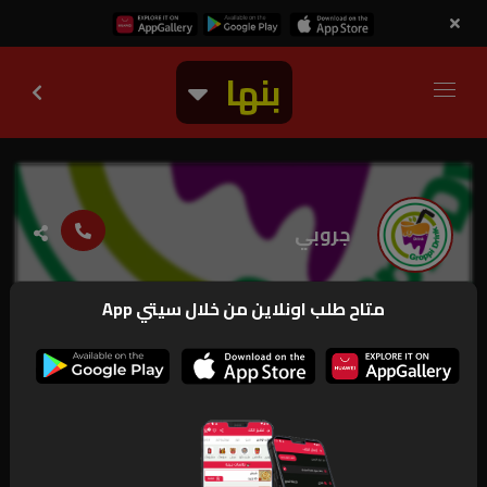
بنها
جروبي
متاح طلب اونلاين من خلال سيتي App
12.5k
مغلق
منيو
صور
ارقام و بيانات
عروض و اخبار