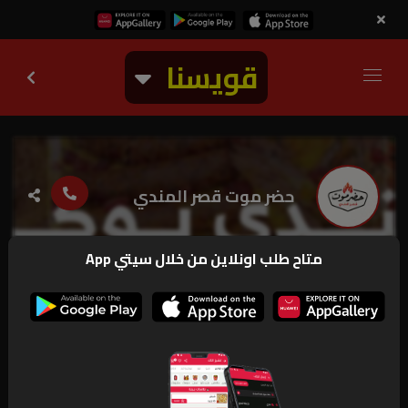
قويسنا
حضر موت قصر المندي
متاح طلب اونلاين من خلال سيتي App
2.1k
مغلق
منيو
ارقام و بيانات