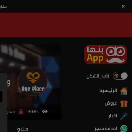
متاح
تغيير الشكل
ون 
الرئيسية
عروض
30.8k
مغلق
اخبار
اضافة متجر
منيو