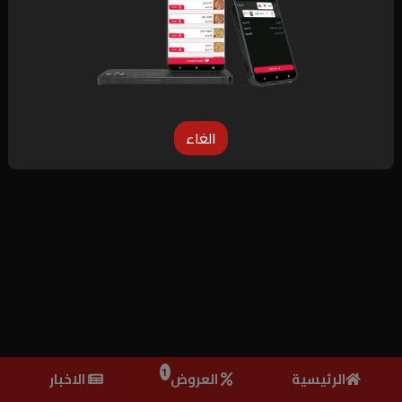
الطعم جامد لدرجة إنه بيخليك تدمنه  🤩🔥
متابعة
الغاء
1
الرئيسية
العروض
الاخبار