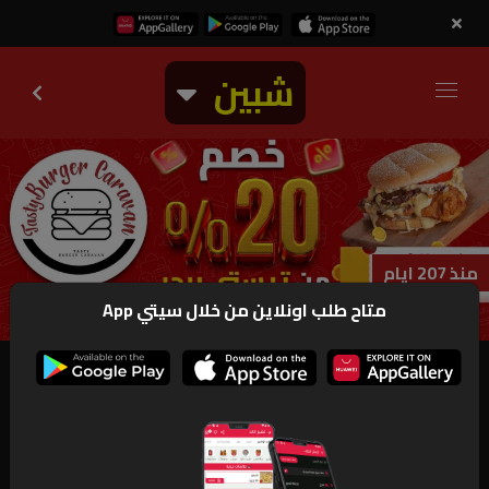
شبين
منذ 207 ايام
متاح طلب اونلاين من خلال سيتي App
منتهي
تيستي برجر
خصم 20% ع المنيو كله من 
#تيستي_برجر
فـ 
#شبين
 ع ابلكيشن 
#سيتي_اب