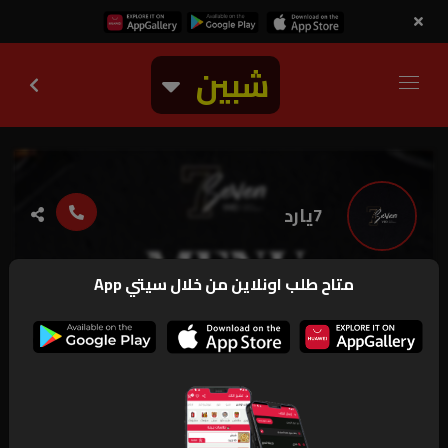
شبين
7يارد
متاح طلب اونلاين من خلال سيتي App
2.0k
متاح
منيو
صور
ارقام و بيانات