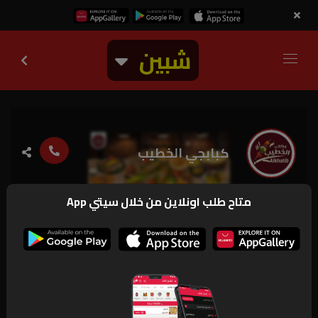
شبين
كبابجي الخطيب
متاح طلب اونلاين من خلال سيتي App
23.1k
مغلق
اطلب اونلاين
منيو
صور
ارقام و بيانات
عروض و اخبار