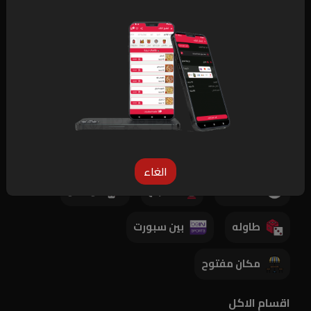
ابراج الامل
الارقام
مواعيد العمل
غير محدد
المميزات
انترنت
شيشة
بلايستشن
الغاء
24 ساعة
شطرنج
دومينو
طاوله
بين سبورت
مكان مفتوح
اقسام الاكل