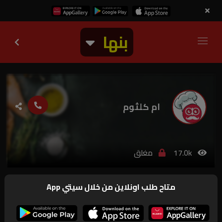
بنها
ام كلثوم
17.0k
مغلق
ارقام و بيانات
متاح طلب اونلاين من خلال سيتي App
الفروع