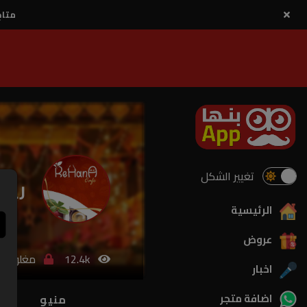
متاح
تغيير الشكل
ريحا
الرئيسية
عروض
12.4k
مغلق
اخبار
اضافة متجر
منيو