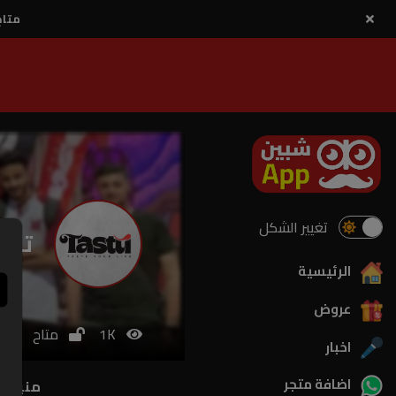
متاح
تغيير الشكل
تست
الرئيسية
عروض
1K
متاح
اخبار
اضافة متجر
منيو