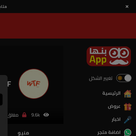
متاح
تغيير الشكل
WTF
الرئيسية
عروض
9.6k
مغلق
اخبار
اضافة متجر
منيو